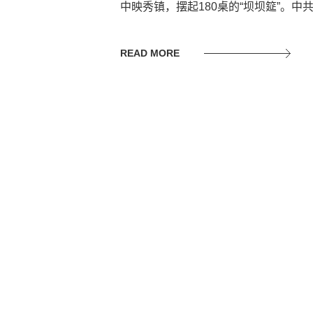
中映秀镇，摆起180桌的“坝坝筵”。中
READ MORE