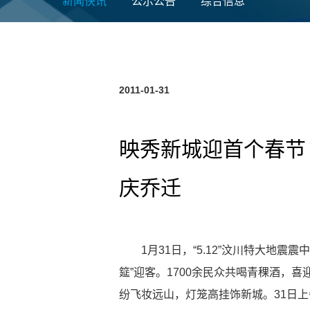
新闻快讯
公示公告
综合信息
2011-01-31
映秀新城迎首个春节 
庆乔迁
1月31日，“5.12”汶川特大地震震
筵”迎客。1700余民众共喝青稞酒，喜
纷飞妆远山，灯笼高挂饰新城。31日上午