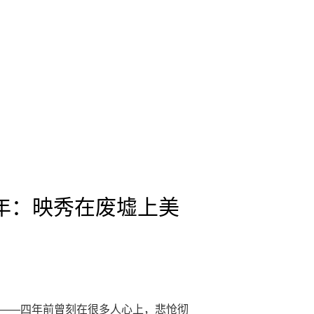
年：映秀在废墟上美
2日——四年前曾刻在很多人心上，悲怆彻