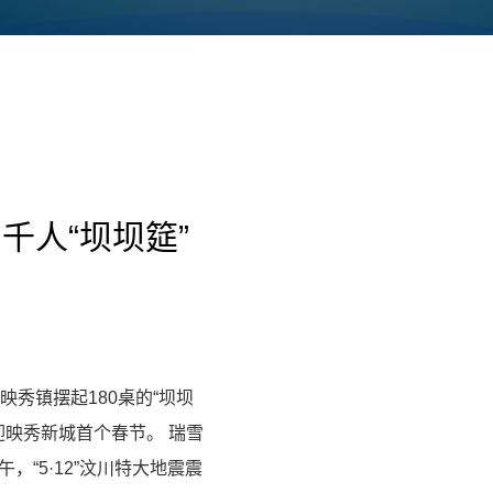
千人“坝坝筵”
中映秀镇摆起180桌的“坝坝
迎映秀新城首个春节。 瑞雪
，“5·12”汶川特大地震震