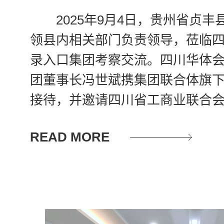
2025年9月4日，贵州省贞
领县内相关部门负责领导，莅临
录入口集团考察交流。四川华体
团董事长冯世斌携集团联合体旗
接待，并邀请四川省工商业联合
次座谈会。双方
READ MORE