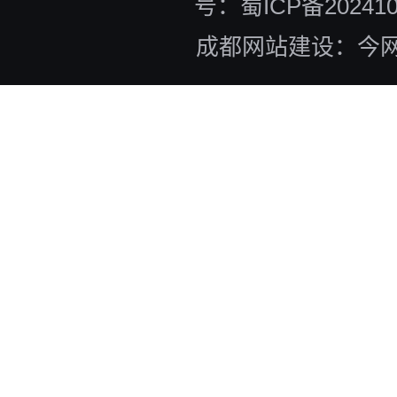
号：蜀ICP备202410
成都网站建设：今