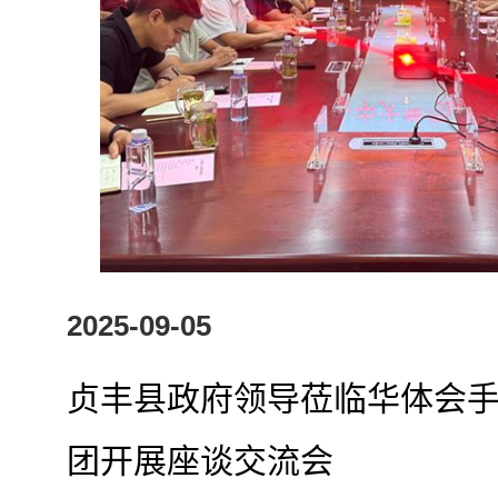
2025-09-05
贞丰县政府领导莅临华体会
团开展座谈交流会