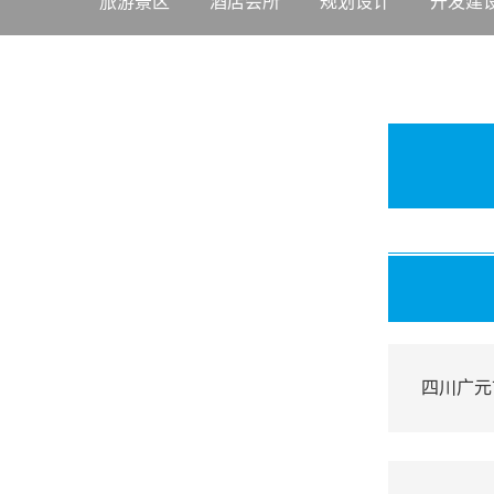
旅游景区
酒店会所
规划设计
开发建
四川广元