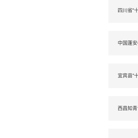
四川省“
中国蓬安
宜宾县“
西昌知青