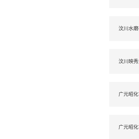
汶川水磨
汶川映秀
广元昭化
广元昭化