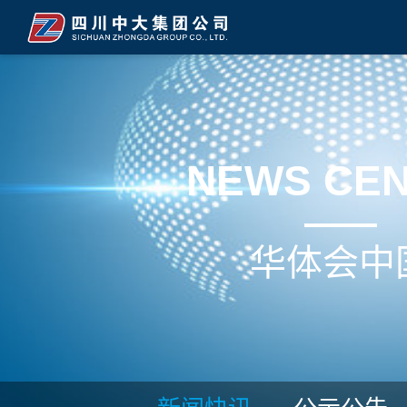
NEWS CE
华体会中