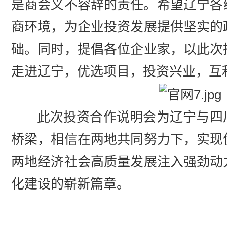
是商会义不容辞的责任。‌希望辽宁
商环境，为企业投资发展提供坚实的
础。同时，提倡各位企业家，以此次
走进辽宁，优选项目，投资兴业，互
此次投资合作说明会为辽宁与四川
桥梁，相信在两地共同努力下，实现
两地经济社会高质量发展注入强劲动
化建设的崭新篇章。