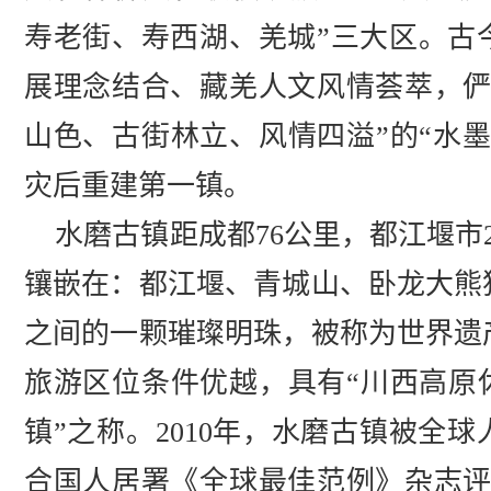
寿老街、寿西湖、羌城”三大区。古
展理念结合、藏羌人文风情荟萃，俨
山色、古街林立、风情四溢”的“水
灾后重建第一镇。
水磨古镇距成都76公里，都江堰市2
镶嵌在：都江堰、青城山、卧龙大熊
之间的一颗璀璨明珠，被称为世界遗
旅游区位条件优越，具有“川西高原
镇”之称。2010年，水磨古镇被全
合国人居署《全球最佳范例》杂志评